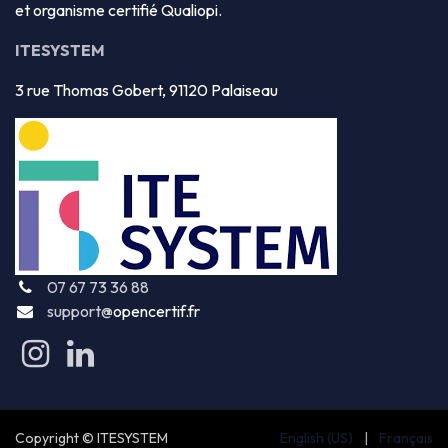
et organisme certifié Qualiopi.
ITESYSTEM
3 rue Thomas Gobert, 91120 Palaiseau
07 67 73 36 88
support@
opencertif.fr
Copyright © ITESYSTE
M
English (US)
|
Français