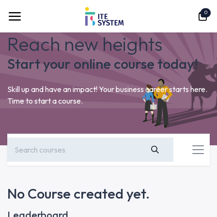
Skip to Content
0
Reach new heights
Start your online course today!
Skill up and have an impact! Your business career starts here.
Time to start a course.
No Course created yet.
Leaderboard