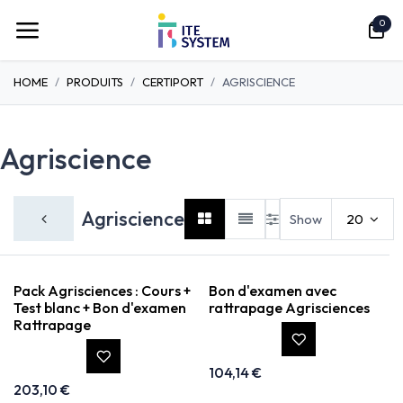
Se rendre au contenu
0
HOME
PRODUITS
CERTIPORT
AGRISCIENCE
Agriscience
Agriscience
Show
20
Pack Agrisciences : Cours +
Bon d'examen avec
Test blanc + Bon d'examen
rattrapage Agrisciences
Rattrapage
104,14
€
203,10
€