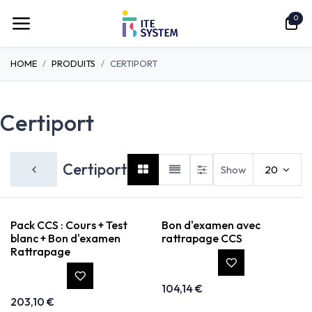
Se rendre au contenu
0
HOME
PRODUITS
CERTIPORT
Certiport
Certiport
Show
20
Pack CCS : Cours + Test
Bon d'examen avec
blanc + Bon d'examen
rattrapage CCS
Rattrapage
104,14
€
203,10
€